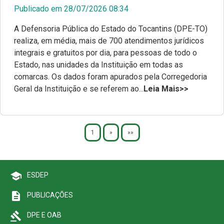
Publicado em 28/07/2026 08:34
A Defensoria Pública do Estado do Tocantins (DPE-TO)
realiza, em média, mais de 700 atendimentos jurídicos
integrais e gratuitos por dia, para pessoas de todo o
Estado, nas unidades da Instituição em todas as
comarcas. Os dados foram apurados pela Corregedoria
Geral da Instituição e se referem ao...
Leia Mais>>
1
»
»»
school
ESDEP
description
PUBLICAÇÕES
gavel
DPE E OAB