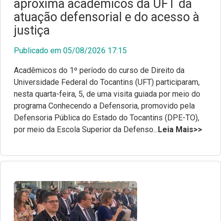
aproxima acadêmicos da UFT da
Documentos para posse
Escola Superior da Defensoria Pública (Esdep)
atuação defensorial e do acesso à
justiça
Contatos
Publicado em 05/08/2026 17:15
Sobre o Site
Acadêmicos do 1º período do curso de Direito da
Resoluções
Universidade Federal do Tocantins (UFT) participaram,
nesta quarta-feira, 5, de uma visita guiada por meio do
Portarias
programa Conhecendo a Defensoria, promovido pela
Defensoria Pública do Estado do Tocantins (DPE-TO),
Editais
por meio da Escola Superior da Defenso...
Leia Mais>>
Pautas de Julgamentos
Consulta de Precedentes
Revista Adsumus