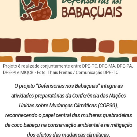
Documentos para posse
Escola Superior da Defensoria Pública (Esdep)
Contatos
Sobre o Site
Resoluções
Portarias
Projeto é realizado conjuntamente entre DPE-TO, DPE-MA, DPE-PA,
DPE-PI e MIQCB - Foto: Thaís Freitas / Comunicação DPE-TO
Editais
O projeto “Defensorias nos Babaçuais” integra as
Pautas de Julgamentos
atividades preparatórias da Conferência das Nações
Unidas sobre Mudanças Climáticas (COP30),
Consulta de Precedentes
reconhecendo o papel central das mulheres quebradeiras
de coco babaçu na conservação ambiental e na mitigação
Revista Adsumus
dos efeitos das mudanças climáticas.