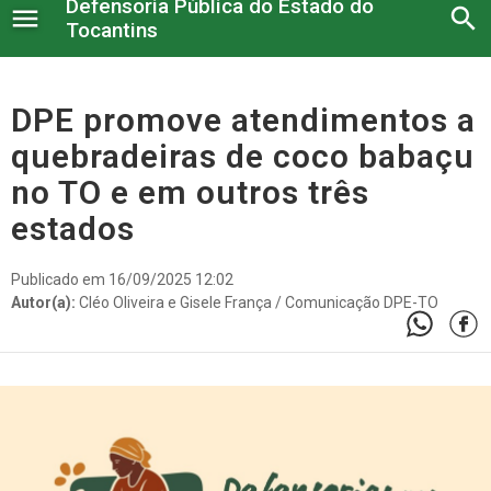
Defensoria Pública do Estado do
menu
search
Tocantins
Institucional
DPE promove atendimentos a
quebradeiras de coco babaçu
Serviços administrativos
no TO e em outros três
Legislação e Atos
estados
Núcleos
Publicado em 16/09/2025 12:02
Autor(a):
Cléo Oliveira e Gisele França / Comunicação DPE-TO
Conselho Superior
Atendimento à imprensa
Corregedoria
Serviço Voluntário
Nossos Projetos