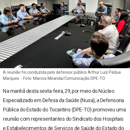
Documentos para posse
Escola Superior da Defensoria Pública (Esdep)
Contatos
Sobre o Site
Resoluções
Portarias
A reunião foi conduzida pelo defensor público Arthur Luiz Pádua
Editais
Marques. - Foto: Marcos Miranda/Comunicação DPE-TO
Pautas de Julgamentos
Na manhã desta sexta-feira, 29, por meio do Núcleo
Especializado em Defesa da Saúde (Nusa), a Defensoria
Consulta de Precedentes
Pública do Estado do Tocantins (DPE-TO) promoveu uma
reunião com representantes do Sindicato dos Hospitais
Revista Adsumus
e Estabelecimentos de Serviços de Saúde do Estado do