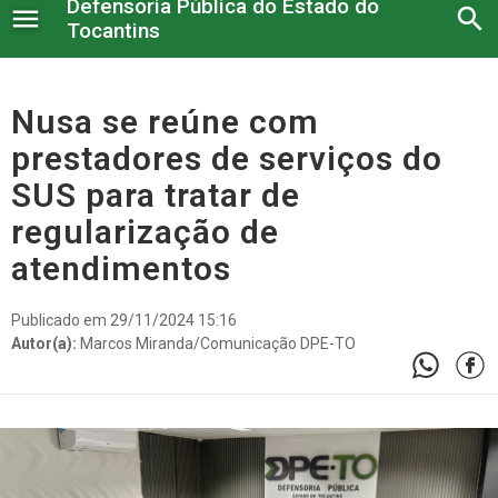
Defensoria Pública do Estado do
menu
search
Tocantins
Institucional
Nusa se reúne com
prestadores de serviços do
Serviços administrativos
SUS para tratar de
Legislação e Atos
regularização de
atendimentos
Núcleos
Conselho Superior
Publicado em 29/11/2024 15:16
Autor(a):
Marcos Miranda/Comunicação DPE-TO
Atendimento à imprensa
Corregedoria
Serviço Voluntário
Nossos Projetos