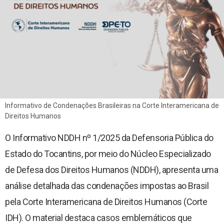
Documentos para posse
Escola Superior da Defensoria Pública (Esdep)
Contatos
Sobre o Site
Resoluções
Portarias
Informativo de Condenações Brasileiras na Corte Interamericana de
Direitos Humanos
Editais
O Informativo NDDH nº 1/2025 da Defensoria Pública do
Pautas de Julgamentos
Estado do Tocantins, por meio do Núcleo Especializado
de Defesa dos Direitos Humanos (NDDH), apresenta uma
Consulta de Precedentes
análise detalhada das condenações impostas ao Brasil
pela Corte Interamericana de Direitos Humanos (Corte
Revista Adsumus
IDH). O material destaca casos emblemáticos que