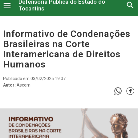
Defensoria Pública do Estado do
menu
search
Tocantins
Institucional
Informativo de Condenações
Brasileiras na Corte
Serviços administrativos
Interamericana de Direitos
Legislação e Atos
Humanos
Núcleos
Publicado em 03/02/2025 19:07
Autor:
Ascom
Conselho Superior
Atendimento à imprensa
Corregedoria
Serviço Voluntário
Nossos Projetos