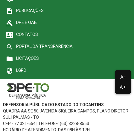
description
PUBLICAÇÕES
gavel
DPE E OAB
contact_phone
CONTATOS
search
PORTAL DA TRANSPARÊNCIA
folder
LICITAÇÕES
security
LGPD
A-
A+
DEFENSORIA PÚBLICA DO ESTADO DO TOCANTINS
QUADRA AA SE 50, AVENIDA SIQUEIRA CAMPOS, PLANO DIRETOR
SUL | PALMAS - TO
CEP - 77.021-654 | TELEFONE: (63) 3228-8553
HORÁRIO DE ATENDIMENTO: DAS 08H ÀS 17H