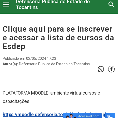
Defensoria Pública do Estado do
menu
search
Tocantins
Institucional
Clique aqui para se inscrever
e acessar a lista de cursos da
Serviços administrativos
Esdep
Legislação e Atos
Publicado em 02/05/2024 17:23
Núcleos
Autor(a):
Defensoria Pública do Estado do Tocantins
Conselho Superior
Atendimento à imprensa
PLATAFORMA MOODLE: ambiente virtual cursos e
Corregedoria
capacitações
Serviço Voluntário
Nossos Projetos
https://moodle.defensoria.to.def.br/login/index.php