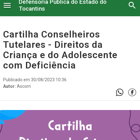
Defensoria Pública do Estado do
menu
search
Tocantins
Institucional
Cartilha Conselheiros
Tutelares - Direitos da
Serviços administrativos
Criança e do Adolescente
Legislação e Atos
com Deficiência
Núcleos
Publicado em 30/08/2023 10:36
Autor:
Ascom
Conselho Superior
Atendimento à imprensa
Corregedoria
Serviço Voluntário
Nossos Projetos