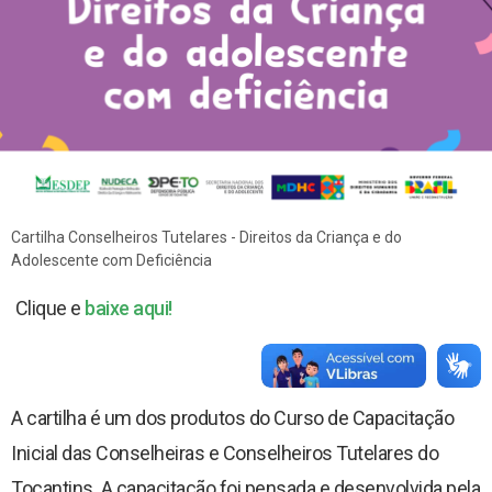
Documentos para posse
Escola Superior da Defensoria Pública (Esdep)
Contatos
Sobre o Site
Resoluções
Portarias
Cartilha Conselheiros Tutelares - Direitos da Criança e do
Adolescente com Deficiência
Editais
Clique e
baixe aqui!
Pautas de Julgamentos
Consulta de Precedentes
A cartilha é um dos produtos do Curso de Capacitação
Inicial das Conselheiras e Conselheiros Tutelares do
Revista Adsumus
Tocantins. A capacitação foi pensada e desenvolvida pela