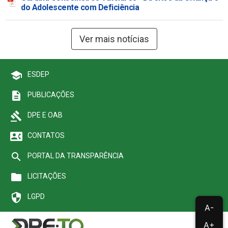
do Adolescente com Deficiência
Ver mais notícias
school
ESDEP
description
PUBLICAÇÕES
gavel
DPE E OAB
contact_phone
CONTATOS
search
PORTAL DA TRANSPARÊNCIA
folder
LICITAÇÕES
security
LGPD
A-
A+