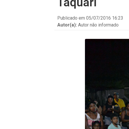
Taquari
Legislação e Atos
Publicado em 05/07/2016 16:23
Autor(a):
Autor não informado
Núcleos
Conselho Superior
Atendimento à imprensa
Corregedoria
Nossos Projetos
Escola Superior da Defensoria
Pública (Esdep)
Contatos
Sobre o Site