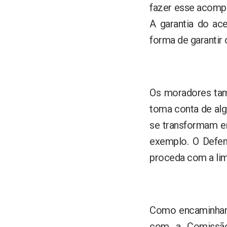
fazer esse acompa
A garantia do ac
forma de garantir 
Os moradores tam
toma conta de alg
se transformam em
exemplo. O Defen
proceda com a li
Como encaminhame
com a Comissão