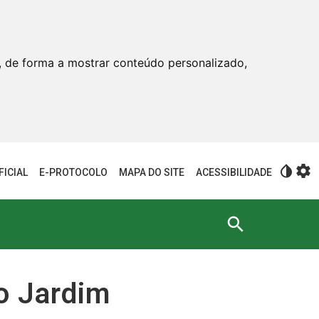
, de forma a mostrar conteúdo personalizado,
invert_colors
settings
FICIAL
E-PROTOCOLO
MAPA DO SITE
ACESSIBILIDADE
search
o Jardim