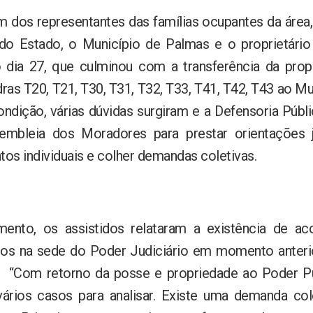
 dos representantes das famílias ocupantes da área
 do Estado, o Município de Palmas e o proprietário
o dia 27, que culminou com a transferência da prop
ras T20, T21, T30, T31, T32, T33, T41, T42, T43 ao M
dição, várias dúvidas surgiram e a Defensoria Públi
sembleia dos Moradores para prestar orientações j
tos individuais e colher demandas coletivas.
mento, os assistidos relataram a existência de ac
zados na sede do Poder Judiciário em momento anteri
. “Com retorno da posse e propriedade ao Poder 
vários casos para analisar. Existe uma demanda col