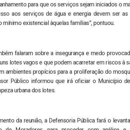
nhamento para que os serviços sejam iniciados o mai
esso aos serviços de água e energia devem ser as
o mínimo existencial àquelas famílias”, pontuou.
bém falaram sobre a insegurança e medo provoca
uns lotes vagos e que podem acarretar em riscos à 
 ambientes propícios para a proliferação do mosqu
sor Público informou que irá oficiar o Município d
mpeza urbana dos lotes.
nto da reunião, a Defensoria Pública fará o levant
 de Moradores, para proceder com análise e 