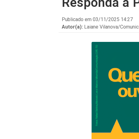
Responda à P
Legislação e Atos
Publicado em 03/11/2025 14:27
Autor(a):
Laiane Vilanova/Comuni
Núcleos
Conselho Superior
Atendimento à imprensa
Corregedoria
Nossos Projetos
Escola Superior da Defensoria
Pública (Esdep)
Contatos
Sobre o Site