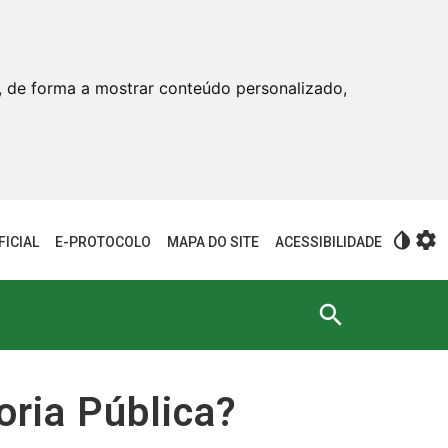
, de forma a mostrar conteúdo personalizado,
invert_colors
settings
FICIAL
E-PROTOCOLO
MAPA DO SITE
ACESSIBILIDADE
search
oria Pública?