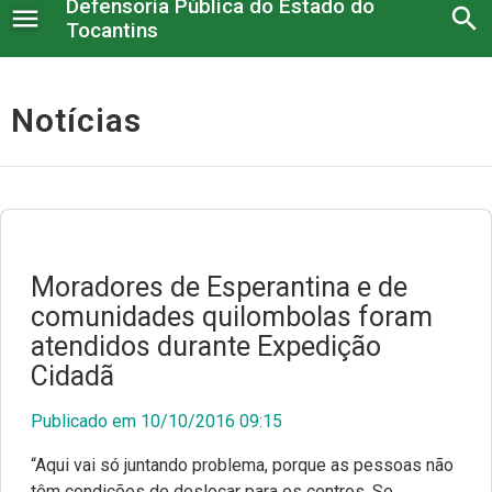
Defensoria Pública do Estado do
menu
search
Tocantins
Institucional
Notícias
Serviços administrativos
Legislação e Atos
Núcleos
Moradores de Esperantina e de
comunidades quilombolas foram
Conselho Superior
atendidos durante Expedição
Atendimento à imprensa
Cidadã
Corregedoria
Publicado em 10/10/2016 09:15
Serviço Voluntário
“Aqui vai só juntando problema, porque as pessoas não
Nossos Projetos
têm condições de deslocar para os centros. Se