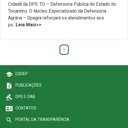
Revista Arandu - Norteando Direitos
Cidadã da DPE-TO – Defensoria Pública do Estado do
Tocantins. O Núcleo Especializado da Defensoria
Agrária – Dpagra reforçará os atendimentos aos
po...
Leia Mais>>
1
school
ESDEP
description
PUBLICAÇÕES
gavel
DPE E OAB
contact_phone
CONTATOS
search
PORTAL DA TRANSPARÊNCIA