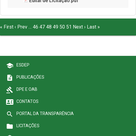
Edital de Licitação.pdf
« First
‹ Prev
…
46
47
48
49
50
51
Next ›
Last »
school
ESDEP
description
PUBLICAÇÕES
gavel
DPE E OAB
contact_phone
CONTATOS
search
PORTAL DA TRANSPARÊNCIA
folder
LICITAÇÕES