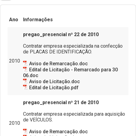
Documentos para posse
Escola Superior da Defensoria Pública (Esdep)
Ano
Informações
Contatos
pregao_presencial nº 22 de 2010
Sobre o Site
Contratar empresa especializada na confecção
Resoluções
de PLACAS DE IDENTIFICAÇÃO.
2010
Portarias
Aviso de Remarcação.doc
Edital de Licitação - Remarcado para 30
06.doc
Editais
Aviso de Licitação.doc
Edital de Licitação.pdf
Pautas de Julgamentos
pregao_presencial nº 21 de 2010
Consulta de Precedentes
Contratar empresa especializada para aquisição
de VEÍCULOS.
2010
Revista Adsumus
Aviso de Remarcação.doc