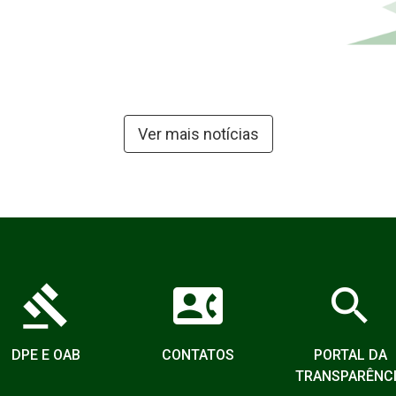
Ver mais notícias
gavel
contact_phone
search
DPE E OAB
CONTATOS
PORTAL DA
TRANSPARÊNC