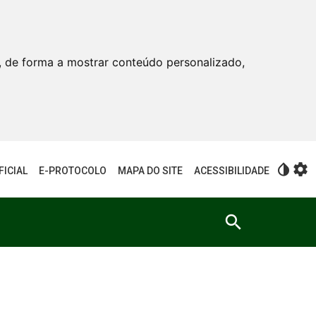
, de forma a mostrar conteúdo personalizado,
invert_colors
settings
FICIAL
E-PROTOCOLO
MAPA DO SITE
ACESSIBILIDADE
search