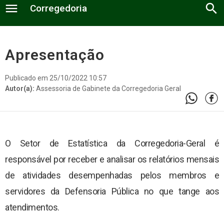
menu
search
Corregedoria
Estatística
Apresentação
Normas
Publicado em 25/10/2022 10:57
Autor(a):
Assessoria de Gabinete da Corregedoria Geral
Estágio Probatório
Portarias
O Setor de Estatística da Corregedoria-Geral é
A Corregedoria
responsável por receber e analisar os relatórios mensais
Relatório Anual
Fale Conosco
de atividades desempenhadas pelos membros e
Defensores Públicos
Documentos
servidores da Defensoria Pública no que tange aos
atendimentos.
Núcleos Regionais
Contato