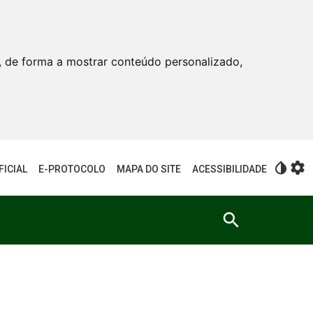
, de forma a mostrar conteúdo personalizado,
invert_colors
settings
FICIAL
E-PROTOCOLO
MAPA DO SITE
ACESSIBILIDADE
search