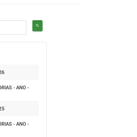
search
26
RIAS - ANO -
25
RIAS - ANO -