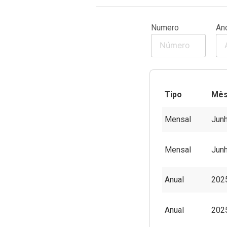
Estágio Probatório
Numero
An
Portarias
A Corregedoria
Fale Conosco
Tipo
Mês
Mensal
Jun
Mensal
Jun
Anual
202
Anual
202