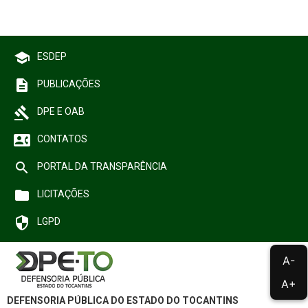
school
ESDEP
description
PUBLICAÇÕES
gavel
DPE E OAB
contact_phone
CONTATOS
search
PORTAL DA TRANSPARÊNCIA
folder
LICITAÇÕES
security
LGPD
A-
A+
DEFENSORIA PÚBLICA DO ESTADO DO TOCANTINS