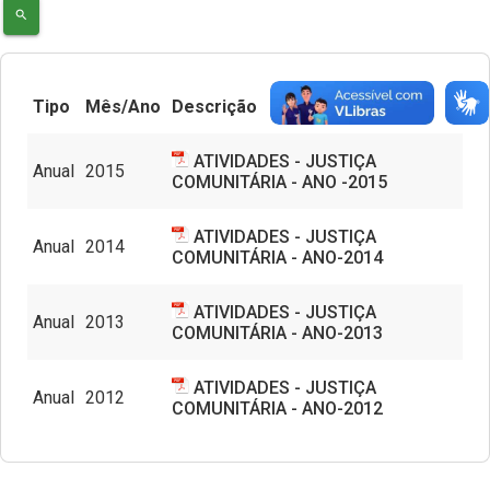
search
Núcleos Especializados
Equipe Multidisciplinar
Documentos
Tipo
Mês/Ano
Descrição
Justiça Comunitária
Contato
ATIVIDADES - JUSTIÇA
Anual
2015
Programa Itinerante
COMUNITÁRIA - ANO -2015
Perfil do Assistido
ATIVIDADES - JUSTIÇA
Anual
2014
COMUNITÁRIA - ANO-2014
ATIVIDADES - JUSTIÇA
Anual
2013
COMUNITÁRIA - ANO-2013
ATIVIDADES - JUSTIÇA
Anual
2012
COMUNITÁRIA - ANO-2012