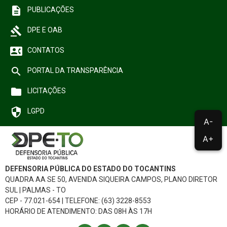
description
Núcleos Especializados
PUBLICAÇÕES
gavel
DPE E OAB
Equipe Multidisciplinar
Documentos
contact_phone
CONTATOS
Justiça Comunitária
Contato
search
PORTAL DA TRANSPARÊNCIA
Programa Itinerante
folder
LICITAÇÕES
Perfil do Assistido
security
LGPD
A-
A+
DEFENSORIA PÚBLICA DO ESTADO DO TOCANTINS
QUADRA AA SE 50, AVENIDA SIQUEIRA CAMPOS, PLANO DIRETOR
SUL | PALMAS - TO
CEP - 77.021-654 | TELEFONE: (63) 3228-8553
HORÁRIO DE ATENDIMENTO: DAS 08H ÀS 17H