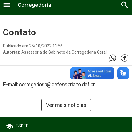
menu
search
Corregedoria
Estatística
Contato
Normas
Publicado em 25/10/2022 11:56
Autor(a):
Assessoria de Gabinete da Corregedoria Geral
Estágio Probatório
Portarias
E-mail:
corregedoria@defensoria.to.def.br
A Corregedoria
Relatório Anual
Fale Conosco
Ver mais notícias
Defensores Públicos
Documentos
Núcleos Regionais
Contato
school
ESDEP