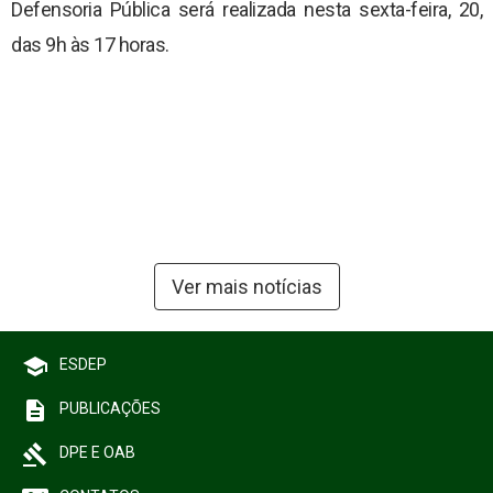
Defensoria Pública será realizada nesta sexta-feira, 20,
das 9h às 17 horas.
Ver mais notícias
school
ESDEP
description
PUBLICAÇÕES
gavel
DPE E OAB