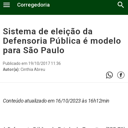
menu
search
Corregedoria
Estatística
Sistema de eleição da
Defensoria Pública é modelo
Normas
para São Paulo
Estágio Probatório
Publicado em 19/10/2017 11:36
Portarias
Autor(a):
Cinthia Abreu
A Corregedoria
Relatório Anual
Fale Conosco
Conteúdo atualizado em 16/10/2023 às 16h12min
Defensores Públicos
Documentos
Núcleos Regionais
Contato