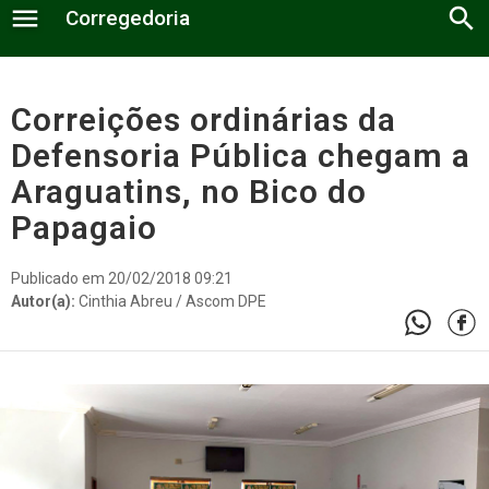
menu
search
Corregedoria
Estatística
Correições ordinárias da
Defensoria Pública chegam a
Normas
Araguatins, no Bico do
Estágio Probatório
Papagaio
Portarias
Publicado em 20/02/2018 09:21
Autor(a):
Cinthia Abreu / Ascom DPE
A Corregedoria
Relatório Anual
Fale Conosco
Defensores Públicos
Documentos
Núcleos Regionais
Contato