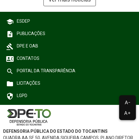
school
ESDEP
description
PUBLICAÇÕES
gavel
DPE E OAB
contact_phone
CONTATOS
search
PORTAL DA TRANSPARÊNCIA
folder
LICITAÇÕES
security
LGPD
A-
A+
DEFENSORIA PÚBLICA DO ESTADO DO TOCANTINS
QUADRA AA SE 50, AVENIDA SIQUEIRA CAMPOS, PLANO DIRETOR