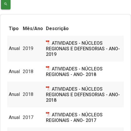
search
Núcleos Especializados
Equipe Multidisciplinar
Documentos
Tipo
Mês/Ano
Descrição
Justiça Comunitária
Contato
ATIVIDADES - NÚCLEOS
Programa Itinerante
Anual
2019
REGIONAIS E DEFENSORIAS - ANO-
2019
Perfil do Assistido
ATIVIDADES - NÚCLEOS
Anual
2018
REGIONAIS - ANO- 2018
ATIVIDADES - NÚCLEOS
Anual
2018
REGIONAIS E DEFENSORIAS - ANO-
2018
ATIVIDADES - NÚCLEOS
Anual
2017
REGIONAIS - ANO- 2017