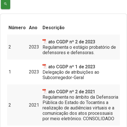
search
Núcleos Especializados
Equipe Multidisciplinar
Documentos
Número
Ano
Descrição
Justiça Comunitária
Contato
ato CGDP nº 2 de 2023
Programa Itinerante
2
2023
Regulamenta o estágio probatório de
defensores e defensoras.
Perfil do Assistido
ato CGDP nº 1 de 2023
1
2023
Delegação de atribuições ao
Subcorregedor-Geral
ato CGDP nº 2 de 2021
Regulamenta no âmbito da Defensoria
Pública do Estado do Tocantins a
2
2021
realização de audiências virtuais e a
comunicação dos atos processuais
por meio eletrônico. CONSOLIDADO