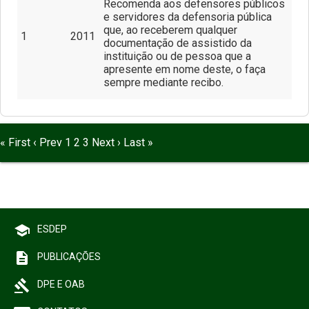
Recomenda aos defensores públicos
e servidores da defensoria pública
que, ao receberem qualquer
1
2011
documentação de assistido da
instituição ou de pessoa que a
apresente em nome deste, o faça
sempre mediante recibo.
« First
‹ Prev
1
2
3
Next ›
Last »
school
ESDEP
description
PUBLICAÇÕES
gavel
DPE E OAB