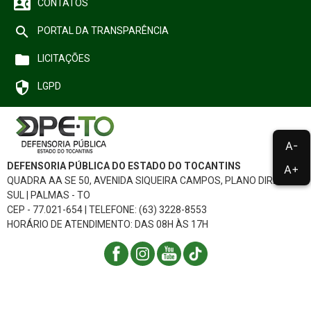
contact_phone
CONTATOS
search
PORTAL DA TRANSPARÊNCIA
folder
LICITAÇÕES
security
LGPD
A-
DEFENSORIA PÚBLICA DO ESTADO DO TOCANTINS
A+
QUADRA AA SE 50, AVENIDA SIQUEIRA CAMPOS, PLANO DIRETOR
SUL | PALMAS - TO
CEP - 77.021-654 | TELEFONE: (63) 3228-8553
HORÁRIO DE ATENDIMENTO: DAS 08H ÀS 17H