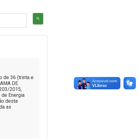
search
de 36 (trinta e
GRAMA DE
.203/2015,
 de Energia
ção desta
nda as