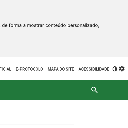
, de forma a mostrar conteúdo personalizado,
invert_colors
settings
FICIAL
E-PROTOCOLO
MAPA DO SITE
ACESSIBILIDADE
search