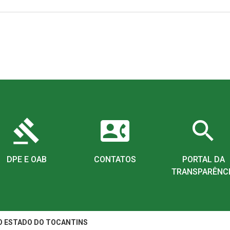
gavel
contact_phone
search
DPE E OAB
CONTATOS
PORTAL DA
TRANSPARÊNC
O ESTADO DO TOCANTINS