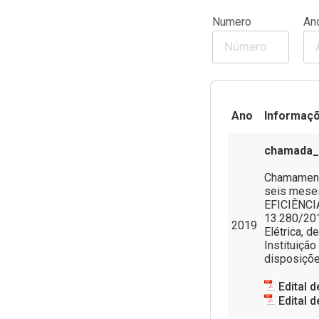
Numero
An
Legislação e Atos
Núcleos
Conselho Superior
Ano
Informaç
Atendimento à imprensa
chamada_p
Corregedoria
Chamamento
seis mese
Nossos Projetos
EFICIÊNCI
13.280/201
2019
Escola Superior da Defensoria
Elétrica, 
Instituiçã
Pública (Esdep)
disposiçõe
Contatos
Edital 
Edital 
Sobre o Site