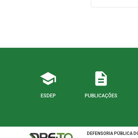
school
description
ESDEP
PUBLICAÇÕES
DEFENSORIA PÚBLICA D