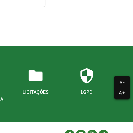
folder
security
A-
LICITAÇÕES
LGPD
A+
IA