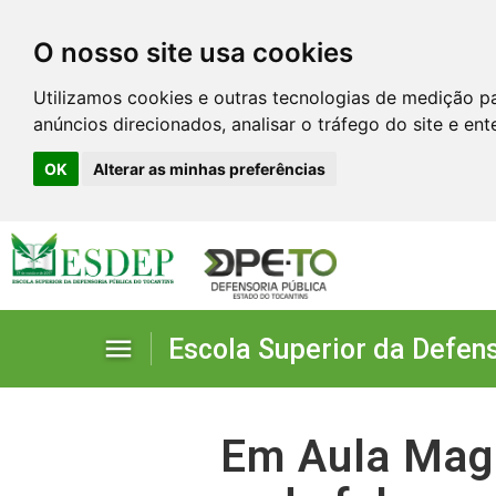
O nosso site usa cookies
Utilizamos cookies e outras tecnologias de medição p
anúncios direcionados, analisar o tráfego do site e en
OK
Alterar as minhas preferências
menu
Escola Superior da Defens
Quem somos
Em Aula Magn
Estrutura organizacional