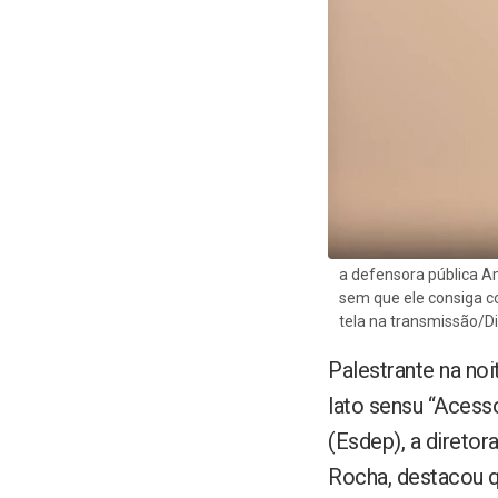
Legislação
Secretaria acadêmica
Pós-Graduação lato sensu em
Acesso à Justiça e Vulnerabilidade
a defensora pública A
sem que ele consiga co
tela na transmissão/
Palestrante na noi
lato sensu “Acesso
(Esdep), a diretor
Rocha, destacou qu