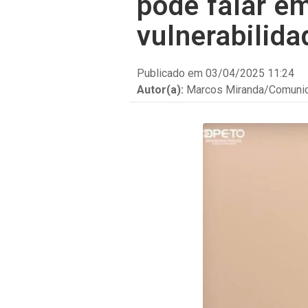
pode falar em
vulnerabilida
Comissão Própria de Avaliação
(CPA)
Publicado em 03/04/2025 11:24
Missão, visão, valores e princípios
Autor(a):
Marcos Miranda/Comuni
Revistas jurídicas
Grupos de pesquisa científica
Ambiente de Ensino-
Aprendizagem [Plataforma Moodle]
Cursos, eventos e projetos
Biblioteca
Certificados