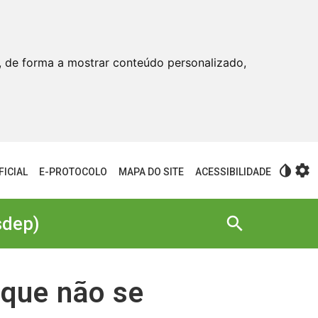
, de forma a mostrar conteúdo personalizado,
invert_colors
settings
FICIAL
E-PROTOCOLO
MAPA DO SITE
ACESSIBILIDADE
search
sdep)
 que não se