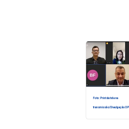
Foto: Print da tela na
transmissão/Divulgação D