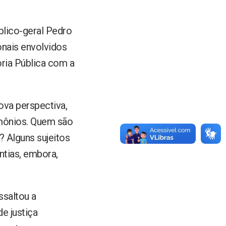
blico-geral Pedro
onais envolvidos
ria Pública com a
ova perspectiva,
rimônios. Quem são
? Alguns sujeitos
ntias, embora,
ssaltou a
e justiça