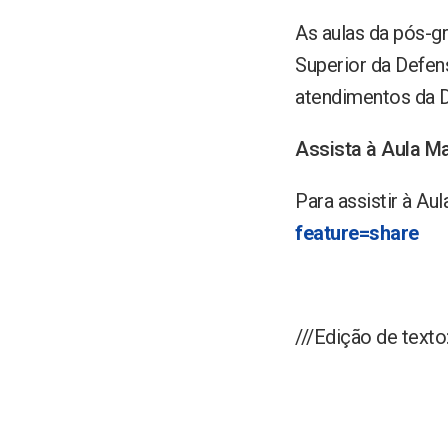
As aulas da pós-g
Superior da Defens
atendimentos da D
Assista à Aula M
Para assistir à Au
feature=share
///Edição de tex