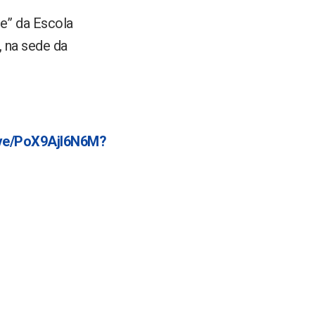
de” da Escola
, na sede da
live/PoX9AjI6N6M?