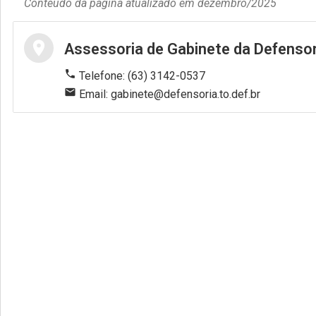
Conteúdo da página atualizado em dezembro/2025
Gabinete
location_on
Assessoria de Gabinete da Defensor
Corregedoria Geral
phone
Telefone: (63) 3142-0537
mail
Email: gabinete@defensoria.to.def.br
Núcleos Especializados