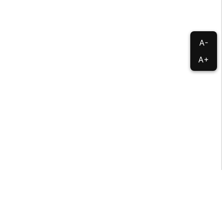
A-
A+