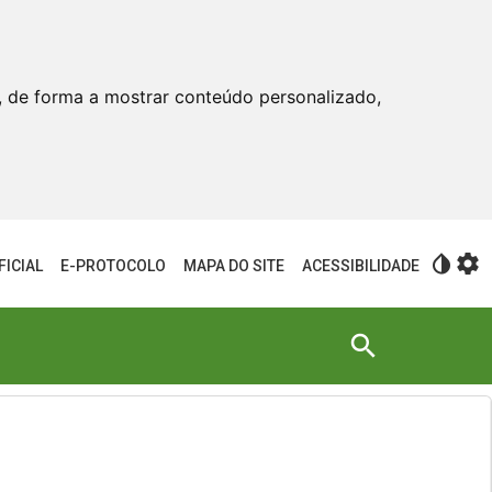
, de forma a mostrar conteúdo personalizado,
invert_colors
settings
FICIAL
E-PROTOCOLO
MAPA DO SITE
ACESSIBILIDADE
search