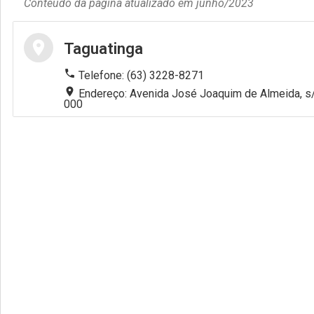
Conteúdo da página atualizado em junho/2023
Gabinete
location_on
Taguatinga
Corregedoria Geral
phone
Telefone: (63) 3228-8271
location_on
Endereço: Avenida José Joaquim de Almeida, s/n
Núcleos Especializados
000