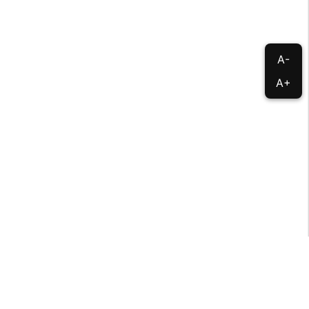
A-
A+