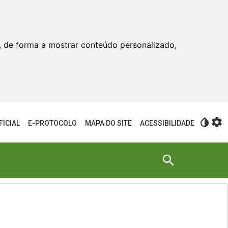
, de forma a mostrar conteúdo personalizado,
invert_colors
settings
FICIAL
E-PROTOCOLO
MAPA DO SITE
ACESSIBILIDADE
search