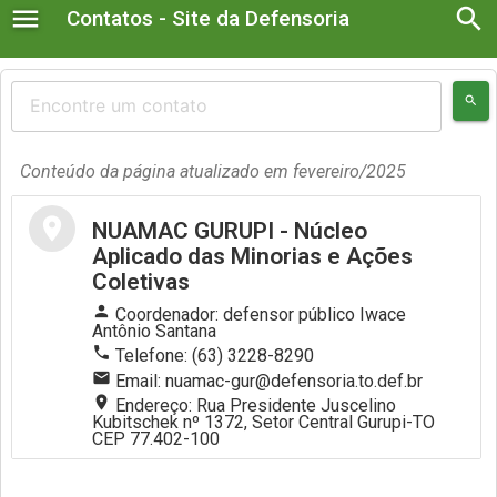
menu
search
Contatos - Site da Defensoria
search
Defensoria no Estado
Diretorias Administrativas
Conteúdo da página atualizado em fevereiro/2025
Gabinete
location_on
NUAMAC GURUPI - Núcleo
Aplicado das Minorias e Ações
Corregedoria Geral
Coletivas
person
Coordenador: defensor público Iwace
Núcleos Especializados
Antônio Santana
phone
Telefone: (63) 3228-8290
mail
Email: nuamac-gur@defensoria.to.def.br
location_on
Endereço: Rua Presidente Juscelino
Kubitschek nº 1372, Setor Central Gurupi-TO
CEP 77.402-100