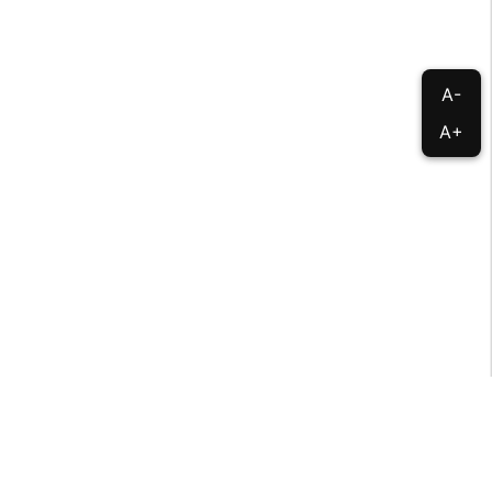
A-
A+