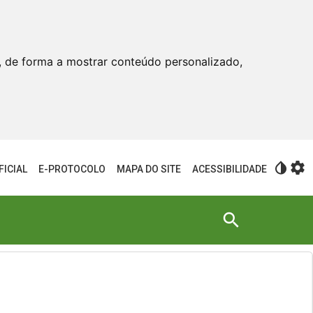
, de forma a mostrar conteúdo personalizado,
invert_colors
settings
FICIAL
E-PROTOCOLO
MAPA DO SITE
ACESSIBILIDADE
search