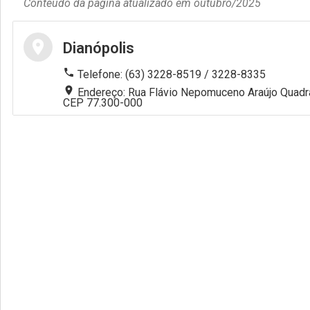
Conteúdo da página atualizado em outubro/2025
Gabinete
location_on
Dianópolis
Corregedoria Geral
phone
Telefone: (63) 3228-8519 / 3228-8335
location_on
Endereço: Rua Flávio Nepomuceno Araújo Quadra 
Núcleos Especializados
CEP 77.300-000