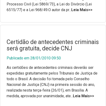
Processo Civil (Lei 5869/73), a Lei do Divórcio (Lei
Documentos para posse
Escola Superior da Defensoria Pública (Esdep)
6515/77) e a Lei 968/49.O autor da pr...
Leia Mais>>
Contatos
Sobre o Site
Resoluções
Certidão de antecedentes criminais
será gratuita, decide CNJ
Portarias
Publicado em 28/01/2010 09:50
Editais
As certidões de antecedentes criminais deverão ser
Pautas de Julgamentos
expedidas gratuitamente pelos Tribunais de Justiça de
todo o Brasil. A decisão foi tomada pelo Conselho
Consulta de Precedentes
Nacional de Justiça (CNJ) na primeira sessão do ano,
realizada nesta terça-feira (26/01), em Brasília. A
medida, aprovada por unanimidade, ate...
Leia Mais>>
Revista Adsumus