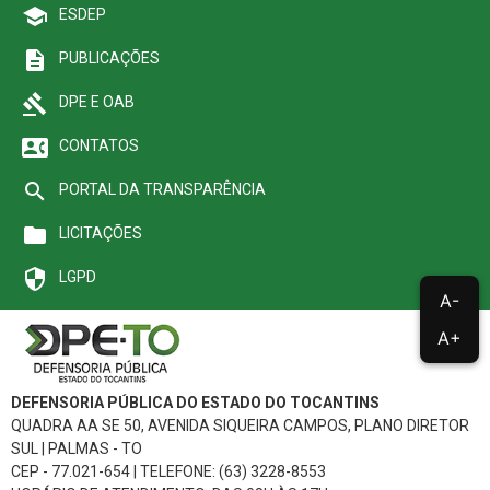
school
ESDEP
description
PUBLICAÇÕES
gavel
DPE E OAB
contact_phone
CONTATOS
search
PORTAL DA TRANSPARÊNCIA
folder
LICITAÇÕES
security
LGPD
A-
A+
DEFENSORIA PÚBLICA DO ESTADO DO TOCANTINS
QUADRA AA SE 50, AVENIDA SIQUEIRA CAMPOS, PLANO DIRETOR
SUL | PALMAS - TO
CEP - 77.021-654 | TELEFONE: (63) 3228-8553