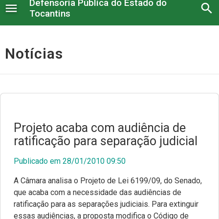
Defensoria Pública do Estado do
menu
search
Tocantins
Institucional
Notícias
Serviços administrativos
Legislação e Atos
Núcleos
Projeto acaba com audiência de
ratificação para separação judicial
Conselho Superior
Publicado em 28/01/2010 09:50
Atendimento à imprensa
A Câmara analisa o Projeto de Lei 6199/09, do Senado,
Corregedoria
que acaba com a necessidade das audiências de
ratificação para as separações judiciais. Para extinguir
Serviço Voluntário
Nossos Projetos
essas audiências, a proposta modifica o Código de